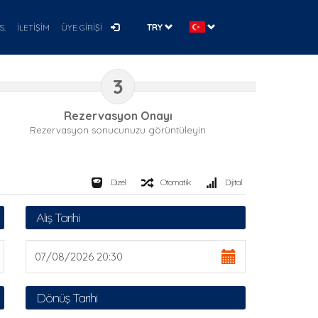
S.
İLETİŞİM
ÜYE GİRİŞİ
TRY
3
Rezervasyon Onayı
Rezervasyon sonucunuzu görüntüleyin
Dizel
Otomatik
Dijital
Alış Tarihi
Dönüş Tarihi