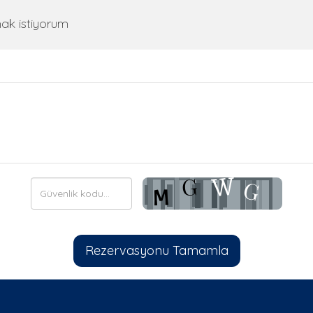
mak istiyorum
Şifreyi Tekrar Girin