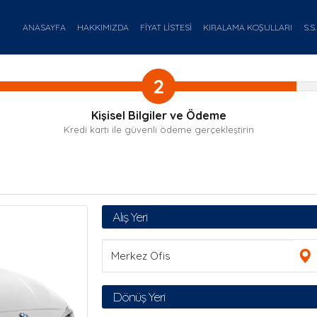
ANASAYFA
HAKKIMIZDA
FİYAT LİSTESİ
KIRALAMA KOŞULLARI
S.S.
2
Kişisel Bilgiler ve Ödeme
Kredi kartı ile güvenli ödeme gerçekleştirin
Alış Yeri
Dönüş Yeri