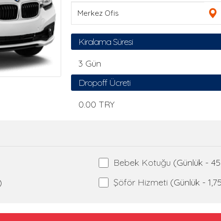
Kiralama Süresi
3
Gün
Dropoff Ücreti
0.00 TRY
Bebek Kotuğu
(Günlük - 4
)
Şöför Hizmeti
(Günlük - 1,