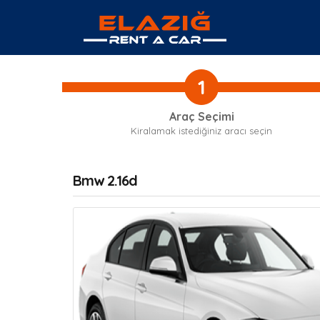
1
Araç Seçimi
Kiralamak istediğiniz aracı seçin
Bmw 2.16d